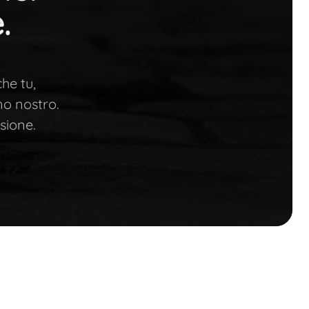
.
he tu,
o nostro.
sione.