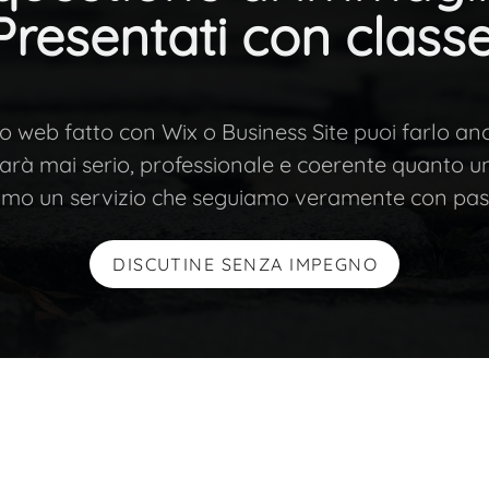
Presentati con classe
to web fatto con Wix
o Business Site puoi farlo anc
rà mai serio, professionale e
coerente quanto un
amo un servizio che seguiamo veramente con pas
DISCUTINE SENZA IMPEGNO