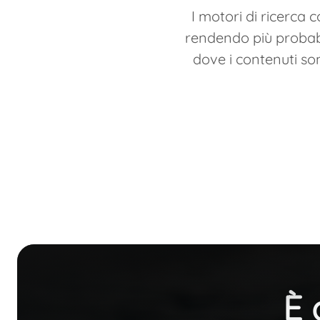
I motori di ricerca 
rendendo più probabil
dove i contenuti so
È 